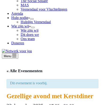
The Social Square
MAS
Veenendaal voor Vluchtelingen
Agenda
Hulp nodig
Hulplijn Veenendaal
Wie zijn wij
Wie zijn wij
Dit doen we
Ons team
Doneren
Menu
« Alle Evenementen
Dit evenement is voorbij.
Gezellige avond met Kerstdiner