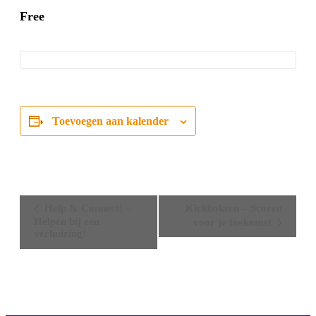
Free
Toevoegen aan kalender
Evenement
Help & Connect! –
Kickboksen – Scoren
Navigatie
Helpen bij een
voor je toekomst
verhuizing!