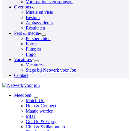
Voor partners en sponsors
Over ons
Missie en visie
Bestuur
Ambassadeurs
Resultaten
Pers & media
Persberichten
Foto’s
Filmpjes
Logo
Vacatures
Vacatures
Stage bij Netwerk voor Jou
Contact
Meedoen
Match Up
Help & Connect
Maatje worden
MDT
Get Up & Enjoy
Chill & Skillavonden