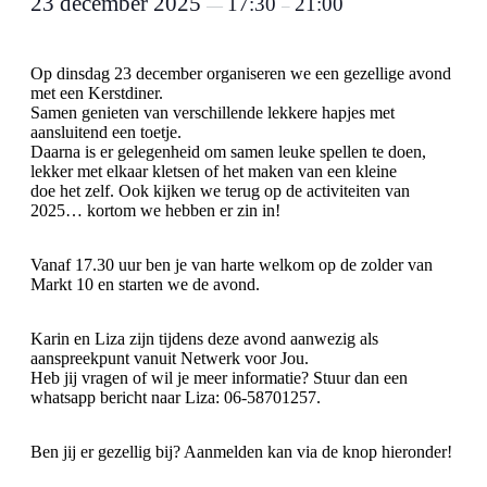
23 december 2025
17:30
21:00
—
–
Op dinsdag 23 december organiseren we een gezellige avond
met een Kerstdiner.
Samen genieten van verschillende lekkere hapjes met
aansluitend een toetje.
Daarna is er gelegenheid om samen leuke spellen te doen,
lekker met elkaar kletsen of het maken van een kleine
doe het zelf. Ook kijken we terug op de activiteiten van
2025… kortom we hebben er zin in!
Vanaf 17.30 uur ben je van harte welkom op de zolder van
Markt 10 en starten we de avond.
Karin en Liza zijn tijdens deze avond aanwezig als
aanspreekpunt vanuit Netwerk voor Jou.
Heb jij vragen of wil je meer informatie? Stuur dan een
whatsapp bericht naar Liza: 06-58701257.
Ben jij er gezellig bij? Aanmelden kan via de knop hieronder!