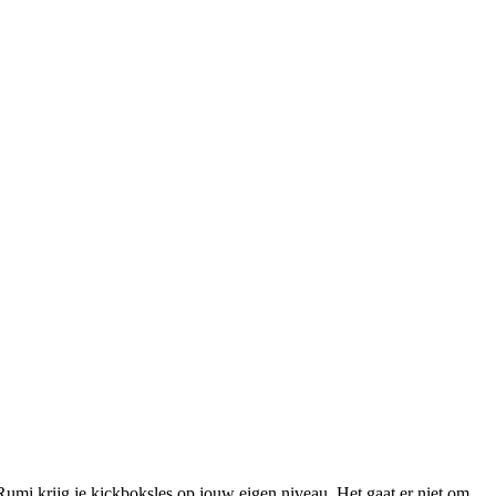
mi krijg je kickboksles op jouw eigen niveau. Het gaat er niet om