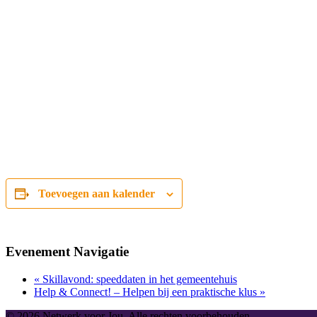
Toevoegen aan kalender
Evenement Navigatie
«
Skillavond: speeddaten in het gemeentehuis
Help & Connect! – Helpen bij een praktische klus
»
© 2026 Netwerk voor Jou. Alle rechten voorbehouden.