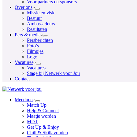
Voor partners en sponsors
Over ons
Missie en visie
Bestuur
Ambassadeurs
Resultaten
Pers & media
Persberichten
Foto’s
Filmpjes
Logo
Vacatures
Vacatures
Stage bij Netwerk voor Jou
Contact
Meedoen
Match Up
Help & Connect
Maatje worden
MDT
Get Up & Enjoy
Chill & Skillavonden