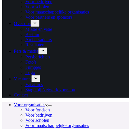
Voor bedrijven
Voor scholen
Voor maatschappelijke organisaties
Voor partners en sponsors
Over ons
Missie en visie
Bestuur
Ambassadeurs
Resultaten
Pers & media
Persberichten
Foto’s
Filmpjes
Logo
Vacatures
Vacatures
Stage bij Netwerk voor Jou
Contact
Voor organisaties
Voor fondsen
Voor bedrijven
Voor scholen
Voor maatschappelijke organisaties