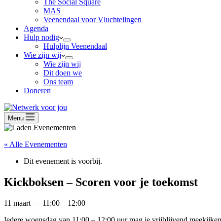
The Social Square
MAS
Veenendaal voor Vluchtelingen
Agenda
Hulp nodig
Hulplijn Veenendaal
Wie zijn wij
Wie zijn wij
Dit doen we
Ons team
Doneren
Menu
« Alle Evenementen
Dit evenement is voorbij.
Kickboksen – Scoren voor je toekomst
11 maart
—
11:00
–
12:00
Iedere woensdag van 11:00 – 12:00 uur mag je vrijblijvend meekijken