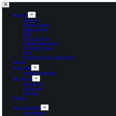
Ga
naar
de
Meedoen
inhoud
Match Up
Help & Connect
Maatje worden
MDT
Get Up & Enjoy
Chill & Skillavonden
The Social Square
MAS
Veenendaal voor Vluchtelingen
Agenda
Hulp nodig
Hulplijn Veenendaal
Wie zijn wij
Wie zijn wij
Dit doen we
Ons team
Doneren
Voor organisaties
Voor fondsen