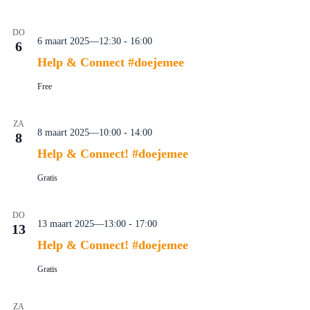
v
i
g
DO
6 maart 2025—12:30
-
16:00
a
6
t
Help & Connect #doejemee
i
e
Free
ZA
8 maart 2025—10:00
-
14:00
8
Help & Connect! #doejemee
Gratis
DO
13 maart 2025—13:00
-
17:00
13
Help & Connect! #doejemee
Gratis
ZA