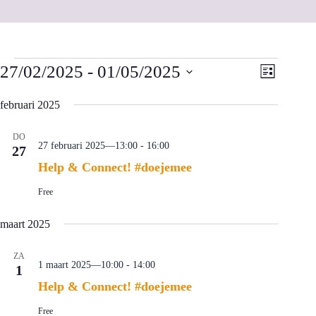
Evenementen
W
E
27/02/2025
 - 
01/05/2025
L
e
v
i
S
e
e
e
j
februari 2025
r
n
l
s
g
e
e
t
a
m
c
DO
v
e
27 februari 2025—13:00
-
16:00
27
t
e
n
e
Help & Connect! #doejemee
n
t
e
n
w
r
Free
a
e
e
v
e
e
i
r
n
maart 2025
g
g
d
a
a
a
ZA
t
v
t
1 maart 2025—10:00
-
14:00
1
u
i
e
m
e
n
Help & Connect! #doejemee
.
n
a
Free