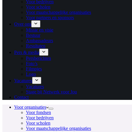
Voor bedrijven
Voor scholen
Voor maatschappelijke organisaties
Voor partners en sponsors
Over ons
Missie en visie
Bestuur
Ambassadeurs
Resultaten
Pers & media
Persberichten
Foto’s
Filmpjes
Logo
Vacatures
Vacatures
Stage bij Netwerk voor Jou
Contact
Voor organisaties
Voor fondsen
Voor bedrijven
Voor scholen
Voor maatschappelijke organisaties