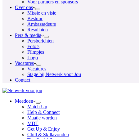
Voor partners en sponsors
Over ons
Missie en visie
Bestuur
Ambassadeurs
Resultaten
Pers & media
Persberichten
Foto’s
Filmpjes
Logo
Vacatures
Vacatures
Stage bij Netwerk voor Jou
Contact
Meedoen
Match Up
Help & Connect
Maatje worden
MDT
Get Up & Enjoy
Chill & Skillavonden