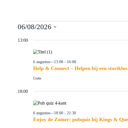
Evenementen
06/08/2026
in
Selecteer
6
een
13:00
augustus
datum.
2026
6 augustus—13:00
-
16:00
Help & Connect – Helpen bij een stortklus
Gratis
18:00
6 augustus—18:00
-
21:30
Enjoy de Zomer: pubquiz bij Kings & Que