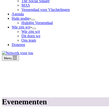
The Social Square
MAS
Veenendaal voor Vluchtelingen
Agenda
Hulp nodig
Hulplijn Veenendaal
Wie zijn wij
Wie zijn wij
Dit doen we
Ons team
Doneren
Menu
Evenementen