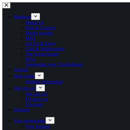
Ga
naar
de
Meedoen
inhoud
Match Up
Help & Connect
Maatje worden
MDT
Get Up & Enjoy
Chill & Skillavonden
The Social Square
MAS
Veenendaal voor Vluchtelingen
Agenda
Hulp nodig
Hulplijn Veenendaal
Wie zijn wij
Wie zijn wij
Dit doen we
Ons team
Doneren
Voor organisaties
Voor fondsen