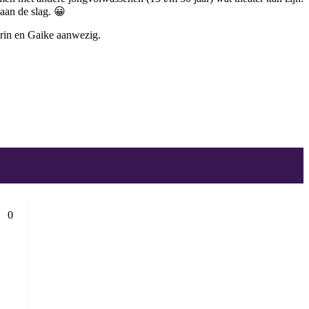
aan de slag. 😀
arin en Gaike aanwezig.
0