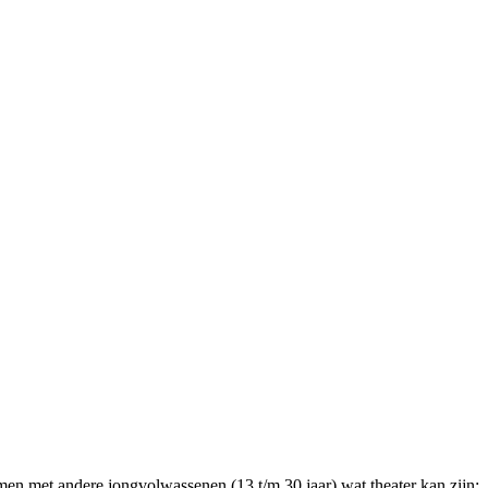
amen met andere jongvolwassenen (13 t/m 30 jaar) wat theater kan zijn: