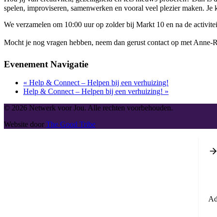
spelen, improviseren, samenwerken en vooral veel plezier maken. Je kr
We verzamelen om 10:00 uur op zolder bij Markt 10 en na de activite
Mocht je nog vragen hebben, neem dan gerust contact op met Anne-Ru
Evenement Navigatie
«
Help & Connect – Helpen bij een verhuizing!
Help & Connect – Helpen bij een verhuizing!
»
© 2026 Netwerk voor Jou. Alle rechten voorbehouden.
Website door
The Good Tribe
Ad