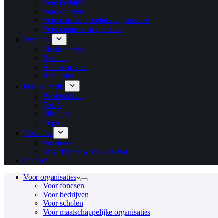
Voor bedrijven
Voor scholen
Voor maatschappelijke organisaties
Voor partners en sponsors
Over ons
Missie en visie
Bestuur
Ambassadeurs
Resultaten
Pers & media
Persberichten
Foto’s
Filmpjes
Logo
Vacatures
Vacatures
Stage bij Netwerk voor Jou
Contact
Voor organisaties
Voor fondsen
Voor bedrijven
Voor scholen
Voor maatschappelijke organisaties