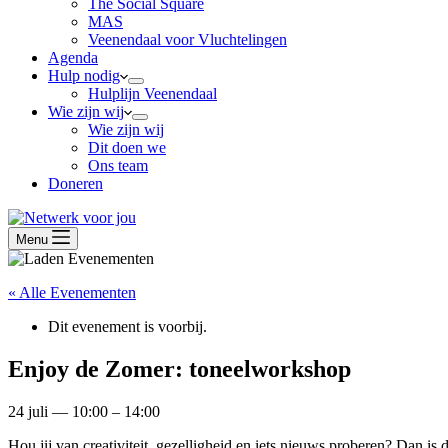
The Social Square
MAS
Veenendaal voor Vluchtelingen
Agenda
Hulp nodig
Hulplijn Veenendaal
Wie zijn wij
Wie zijn wij
Dit doen we
Ons team
Doneren
Menu
« Alle Evenementen
Dit evenement is voorbij.
Enjoy de Zomer: toneelworkshop
24 juli
—
10:00
–
14:00
Hou jij van creativiteit, gezelligheid en iets nieuws proberen? Dan i