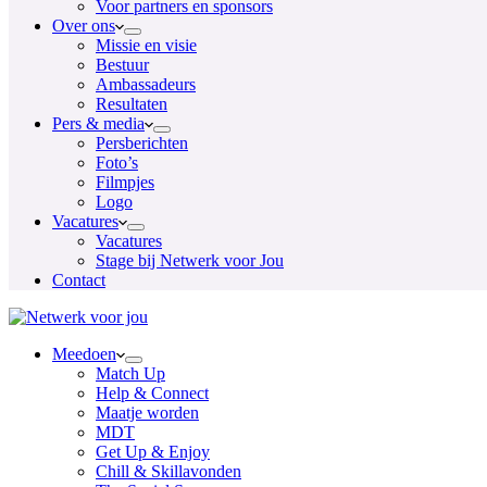
Voor partners en sponsors
Over ons
Missie en visie
Bestuur
Ambassadeurs
Resultaten
Pers & media
Persberichten
Foto’s
Filmpjes
Logo
Vacatures
Vacatures
Stage bij Netwerk voor Jou
Contact
Meedoen
Match Up
Help & Connect
Maatje worden
MDT
Get Up & Enjoy
Chill & Skillavonden