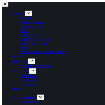
Ga
naar
de
Meedoen
inhoud
Match Up
Help & Connect
Maatje worden
MDT
Get Up & Enjoy
Chill & Skillavonden
The Social Square
MAS
Veenendaal voor Vluchtelingen
Agenda
Hulp nodig
Hulplijn Veenendaal
Wie zijn wij
Wie zijn wij
Dit doen we
Ons team
Doneren
Voor organisaties
Voor fondsen