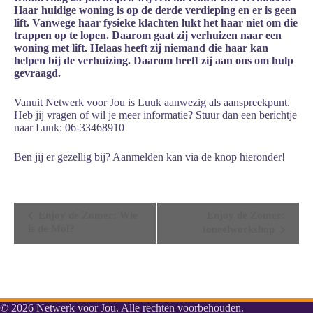
Haar huidige woning is op de derde verdieping en er is geen
lift. Vanwege haar fysieke klachten lukt het haar niet om die
trappen op te lopen. Daarom gaat zij verhuizen naar een
woning met lift. Helaas heeft zij niemand die haar kan
helpen bij de verhuizing. Daarom heeft zij aan ons om hulp
gevraagd.
Vanuit Netwerk voor Jou is Luuk aanwezig als aanspreekpunt.
Heb jij vragen of wil je meer informatie? Stuur dan een berichtje
naar Luuk: 06-33468910
Ben jij er gezellig bij? Aanmelden kan via de knop hieronder!
E
Enjoy de Zomer: Wie
Enjoy de Zomer:
v
is de Mol?
toneelworkshop
e
n
e
m
e
n
© 2026 Netwerk voor Jou. Alle rechten voorbehouden.
t