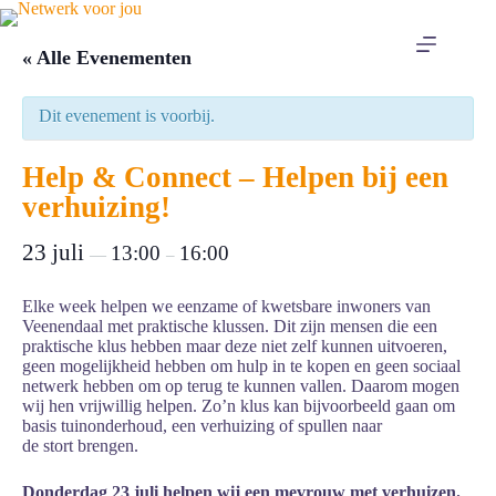
Ga
naar
de
« Alle Evenementen
inhoud
Dit evenement is voorbij.
Help & Connect – Helpen bij een
verhuizing!
23 juli
13:00
16:00
—
–
Elke week helpen we eenzame of kwetsbare inwoners van
Veenendaal met praktische klussen. Dit zijn mensen die een
praktische klus hebben maar deze niet zelf kunnen uitvoeren,
geen mogelijkheid hebben om hulp in te kopen en geen sociaal
netwerk hebben om op terug te kunnen vallen. Daarom mogen
wij hen vrijwillig helpen. Zo’n klus kan bijvoorbeeld gaan om
basis tuinonderhoud, een verhuizing of spullen naar
de stort brengen.
Donderdag 23 juli helpen wij een mevrouw met verhuizen.