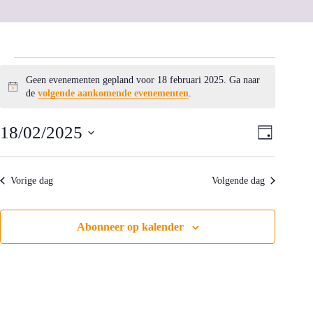
Evenementen
in
Geen evenementen gepland voor 18 februari 2025. Ga naar
18
B
de
volgende aankomende evenementen
.
februari
e
2025
r
W
E
18/02/2025
i
D
e
v
c
a
S
e
e
h
e
g
r
n
t
l
g
e
Vorige dag
Volgende dag
e
a
m
c
v
e
t
e
n
e
Abonneer op kalender
n
t
e
n
w
r
a
e
e
v
e
e
i
r
n
g
g
d
a
a
a