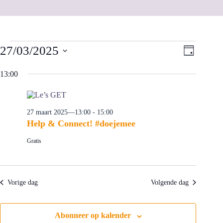
Evenementen
W
E
27/03/2025
in
D
e
v
27
a
S
e
e
e
maart
g
13:00
r
n
l
2025
g
e
e
a
m
c
v
e
t
e
n
27 maart 2025—13:00
-
15:00
e
n
t
e
Help & Connect! #doejemee
n
w
r
a
e
e
Gratis
v
e
e
i
r
n
g
g
d
a
a
a
t
v
t
Vorige dag
Volgende dag
u
i
e
m
e
n
.
n
Abonneer op kalender
a